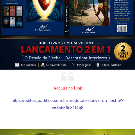
Adquira no Link
https://editoraoartifice.com.br/produto/o-desvio-da-flecha/?
v=3cb56c81f4b8