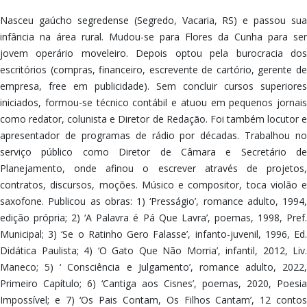
Nasceu gaúcho segredense (Segredo, Vacaria, RS) e passou sua
infância na área rural. Mudou-se para Flores da Cunha para ser
jovem operário moveleiro. Depois optou pela burocracia dos
escritórios (compras, financeiro, escrevente de cartório, gerente de
empresa, free em publicidade). Sem concluir cursos superiores
iniciados, formou-se técnico contábil e atuou em pequenos jornais
como redator, colunista e Diretor de Redação. Foi também locutor e
apresentador de programas de rádio por décadas. Trabalhou no
serviço público como Diretor de Câmara e Secretário de
Planejamento, onde afinou o escrever através de projetos,
contratos, discursos, moções. Músico e compositor, toca violão e
saxofone. Publicou as obras: 1) ‘Presságio’, romance adulto, 1994,
edição própria; 2) ‘A Palavra é Pá Que Lavra’, poemas, 1998, Pref.
Municipal; 3) ‘Se o Ratinho Gero Falasse’, infanto-juvenil, 1996, Ed.
Didática Paulista; 4) ‘O Gato Que Não Morria’, infantil, 2012, Liv.
Maneco; 5) ‘ Consciência e Julgamento’, romance adulto, 2022,
Primeiro Capítulo; 6) ‘Cantiga aos Cisnes’, poemas, 2020, Poesia
Impossível; e 7) ‘Os Pais Contam, Os Filhos Cantam’, 12 contos